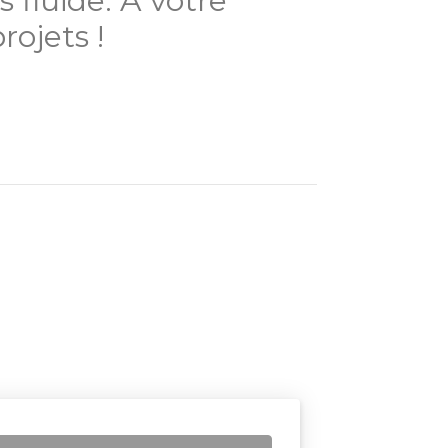
 fluide. A votre
rojets !